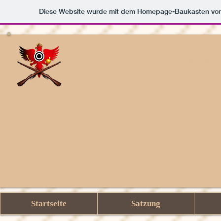
Diese Website wurde mit dem Homepage-Baukasten vo
Grüneberg
Startseite
Satzung